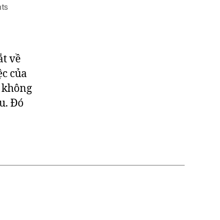
on
ts
World
Cup
–
Sân
ắt về
khấu
ệc của
tôn
p không
vinh
tài
u. Đó
năng
bóng
đá
đích
thực