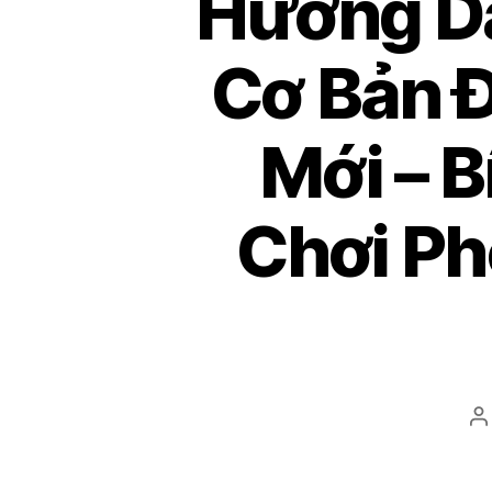
Hướng Dẫ
Cơ Bản 
Mới – B
Chơi Ph
P
a