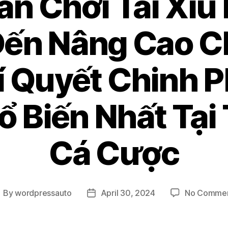
n Chơi Tài Xỉu
Đến Nâng Cao C
í Quyết Chinh 
ổ Biến Nhất Tại 
Cá Cược
By
wordpressauto
April 30, 2024
No Comme
ost
Post
uthor
date