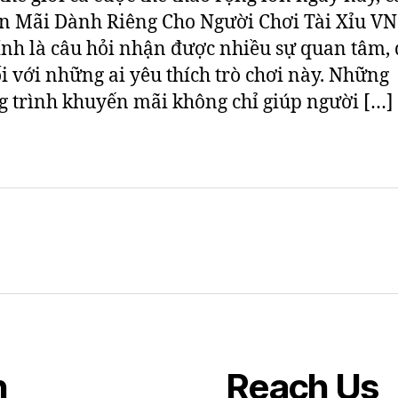
 Mãi Dành Riêng Cho Người Chơi Tài Xỉu VN
ính là câu hỏi nhận được nhiều sự quan tâm,
ối với những ai yêu thích trò chơi này. Những
 trình khuyến mãi không chỉ giúp người […]
n
Reach Us