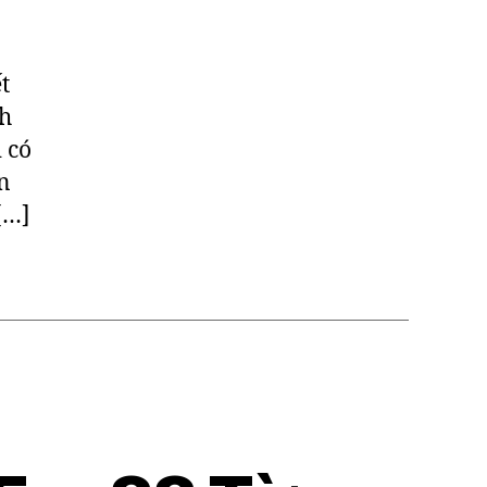
điều
cần
biết
t
trước
nh
khi
 có
truy
cập
n
fun88
[…]
–
Khám
phá
nhà
cái
cá
cược
thể
thao
hàng