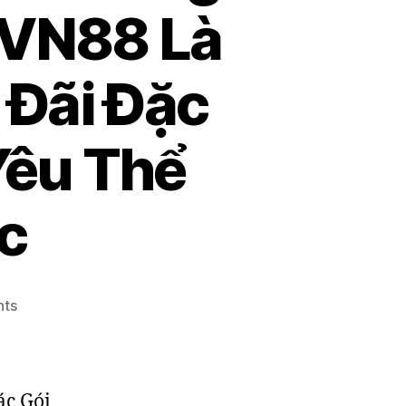
Chơi
 VN88 Là
Phổ
Biến
Nhất
 Đãi Đặc
Tại
Thế
Giới
Yêu Thể
Cá
Cược
c
on
ts
Các
Gói
Khuyến
Mãi
ác Gói