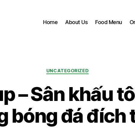
Home
About Us
Food Menu
Or
Categories
UNCATEGORIZED
p – Sân khấu tôn
g bóng đá đích 