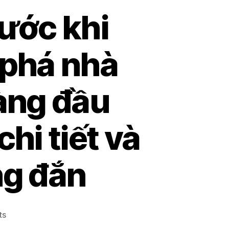
rước khi
 phá nhà
hàng đầu
hi tiết và
ng đắn
on
ts
Những