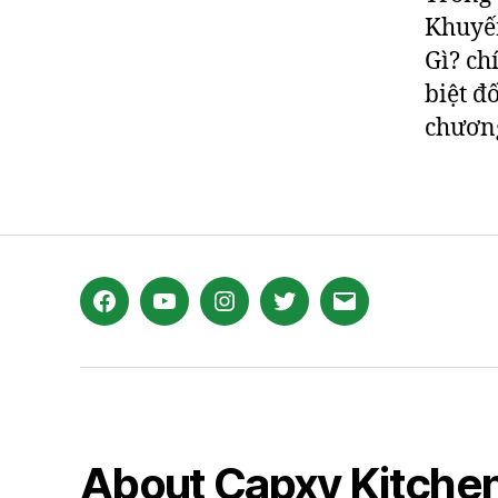
Khuyến
Gì? ch
biệt đ
chương
Facebook
YouTube
Instagram
Twitter
Email
About Capxy Kitche