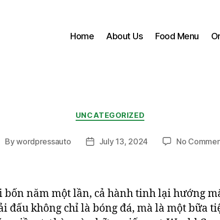
Home
About Us
Food Menu
Or
Categories
UNCATEGORIZED
By
wordpressauto
July 13, 2024
No Commen
ost
Post
uthor
date
 bốn năm một lần, cả hành tinh lại hướng m
ải đấu không chỉ là bóng đá, mà là một bữa ti