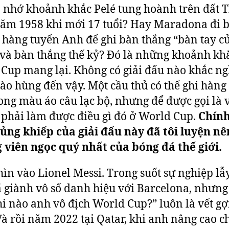
 nhớ khoảnh khắc Pelé tung hoành trên đất 
ăm 1958 khi mới 17 tuổi? Hay Maradona đi 
 hàng tuyển Anh để ghi bàn thắng “bàn tay c
và bàn thắng thế kỷ? Đó là những khoảnh kh
Cup mang lại. Không có giải đấu nào khắc ng
ào hùng đến vậy. Một cầu thủ có thể ghi hàng
ong màu áo câu lạc bộ, nhưng để được gọi là v
 phải làm được điều gì đó ở World Cup.
Chính
ủng khiếp của giải đấu này đã tôi luyện nê
viên ngọc quý nhất của bóng đá thế giới.
ìn vào Lionel Messi. Trong suốt sự nghiệp lẫ
 giành vô số danh hiệu với Barcelona, nhưng
hi nào anh vô địch World Cup?” luôn là vết g
Và rồi năm 2022 tại Qatar, khi anh nâng cao c