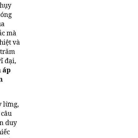
Thụy
bóng
ủa
ắc mà
hiệt và
 trăm
ĩ đại,
 áp
n
y lừng,
 câu
ợn duy
hiếc