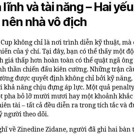
 lĩnh và tài năng – Hai yếu
 nên nhà vô địch
Cup không chỉ là nơi trình diễn kỹ thuật, mà 
hiến của ý chí. Tại đây, bạn có thể thấy một đ
h giá thấp hơn hoàn toàn có thể quật ngã ông
nh thần chiến đấu kiên cường. Những trận cầ
ường được quyết định không chỉ bởi kỹ năng
i khả năng chịu đựng áp lực. Một quả penalt
t pha bỏ lỡ mười mươi hay một khoảnh khắc 
iên tài – tất cả đều diễn ra trong tích tắc và 
ỷ người theo dõi.
hĩ về Zinedine Zidane, người đã ghi hai bàn 