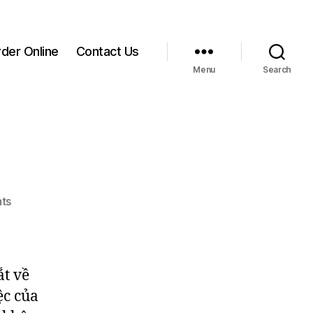
der Online
Contact Us
Menu
Search
on
ts
World
Cup
–
Sân
ắt về
khấu
ệc của
tôn