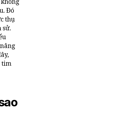
p không
vinh
tài
u. Đó
năng
c thụ
bóng
 sử.
đá
ểu
đích
thực
 nâng
đây,
 tim
 sao