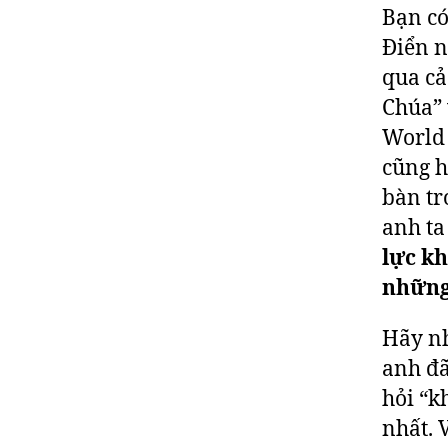
Bạn có
Điển n
qua cả
Chúa” 
World 
cũng h
bàn tr
anh ta
lực kh
những 
Hãy nh
anh đã
hỏi “k
nhất. 