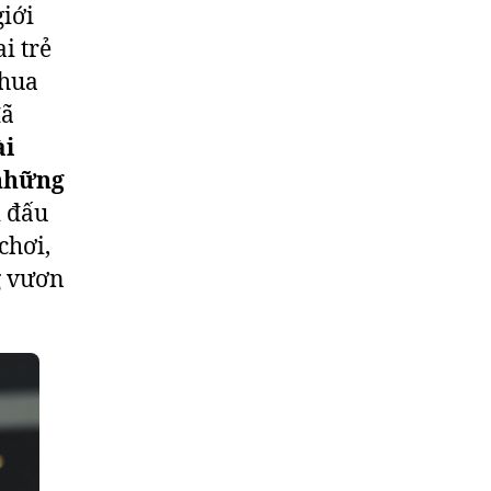
giới
i trẻ
thua
đã
ài
 những
 đấu
chơi,
g vươn