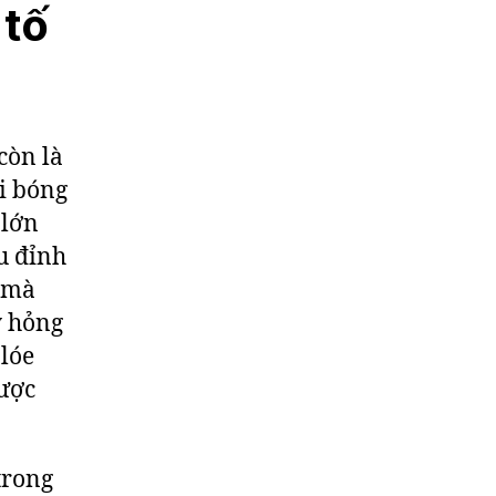
 tố
còn là
ội bóng
 lớn
u đỉnh
, mà
y hỏng
lóe
được
trong