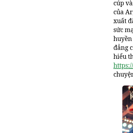
cúp và
của Ar
xuất đ
sức mạ
huyền 
đẳng c
hiểu t
https:
chuyệ