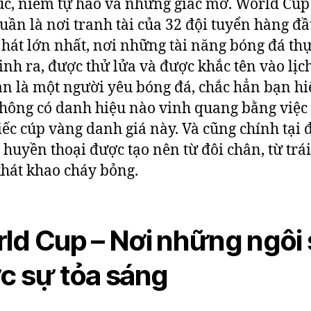
c, niềm tự hào và những giấc mơ. World Cu
uần là nơi tranh tài của 32 đội tuyển hàng đầ
 hát lớn nhất, nơi những tài năng bóng đá thự
inh ra, được thử lửa và được khắc tên vào lịch
n là một người yêu bóng đá, chắc hẳn bạn hi
hông có danh hiệu nào vinh quang bằng việc
iếc cúp vàng danh giá này. Và cũng chính tại 
huyền thoại được tạo nên từ đôi chân, từ trái
khát khao cháy bỏng.
ld Cup – Nơi những ngôi
c sự tỏa sáng