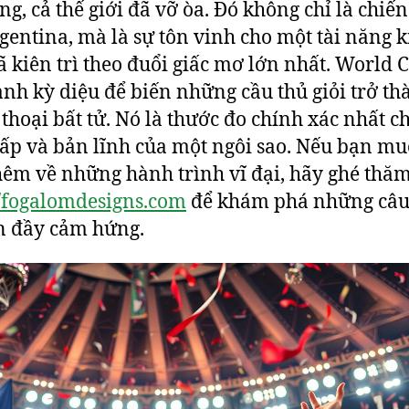
ng, cả thế giới đã vỡ òa. Đó không chỉ là chiế
gentina, mà là sự tôn vinh cho một tài năng k
ã kiên trì theo đuổi giấc mơ lớn nhất. World 
nh kỳ diệu để biến những cầu thủ giỏi trở th
thoại bất tử. Nó là thước đo chính xác nhất c
ấp và bản lĩnh của một ngôi sao. Nếu bạn m
hêm về những hành trình vĩ đại, hãy ghé thă
//fogalomdesigns.com
để khám phá những câ
n đầy cảm hứng.