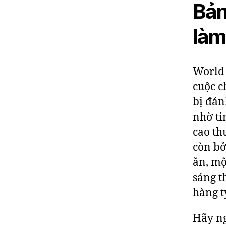
Bản
làm
World 
cuộc c
bị đán
nhờ ti
cao th
còn bở
ăn, mộ
sáng th
hàng t
Hãy ng