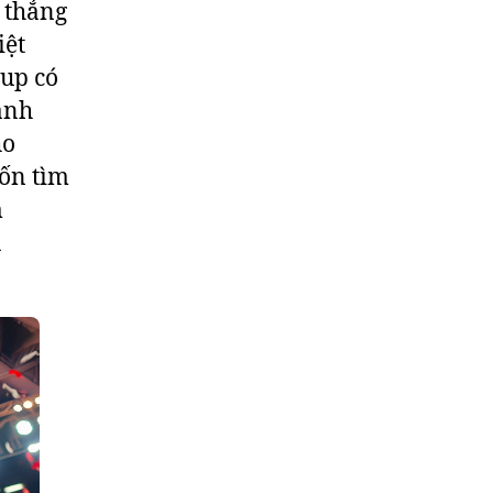
n thắng
iệt
Cup có
ành
ho
uốn tìm
m
u