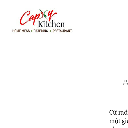
Capxy
Kitchen
P
a
Cứ mỗi
một gi