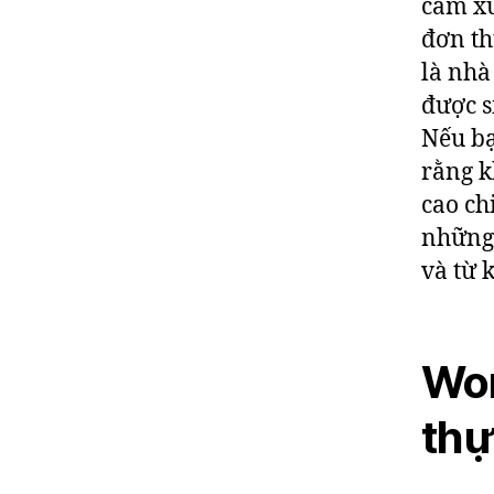
cảm xú
đơn th
là nhà
được s
Nếu bạ
rằng k
cao ch
những 
và từ 
Wor
thự