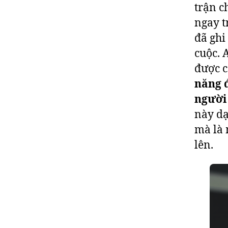
trận c
ngay t
đã ghi
cuộc. 
được c
năng 
người 
này dạ
mà là 
lên.